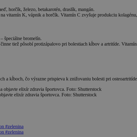
eď, horčík, železo, betakarotén, draslík, mangán.
na vitamín K, vápnik a horčík. Vitamín C zvyšuje produkciu kolagénu, 
– špeciálne bromelín.
činne tiež pôsobí protizápalovo pri bolestiach kĺbov a artritíde. Vita
a kĺboch, čo výrazne prispieva k znižovaniu bolesti pri osteoartritíde a
bjavte elixír zdravia športovca. Foto: Shutterstock
on
#zelenina
on
#zelenina