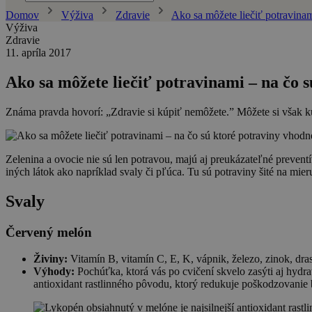
Domov
Výživa
Zdravie
Ako sa môžete liečiť potravinam
Výživa
Zdravie
11. apríla 2017
Ako sa môžete liečiť potravinami – na čo 
Známa pravda hovorí: „Zdravie si kúpiť nemôžete.” Môžete si však kúpi
Zelenina a ovocie nie sú len potravou, majú aj preukázateľné prevent
iných látok ako napríklad svaly či pľúca. Tu sú potraviny šité na mi
Svaly
Červený melón
Živiny:
Vitamín B, vitamín C, E, K, vápnik, železo, zinok, dras
Výhody:
Pochúťka, ktorá vás po cvičení skvelo zasýti aj hydr
antioxidant rastlinného pôvodu, ktorý redukuje poškodzovanie b