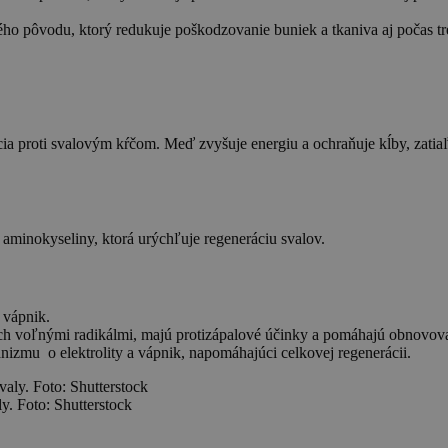
ného pôvodu, ktorý redukuje poškodzovanie buniek a tkaniva aj počas tr
ia proti svalovým kŕčom. Meď zvyšuje energiu a ochraňuje kĺby, zatiaľ
aminokyseliny, ktorá urýchľuje regeneráciu svalov.
 vápnik.
 voľnými radikálmi, majú protizápalové účinky a pomáhajú obnovovať 
anizmu o elektrolity a vápnik, napomáhajúci celkovej regenerácii.
. Foto: Shutterstock