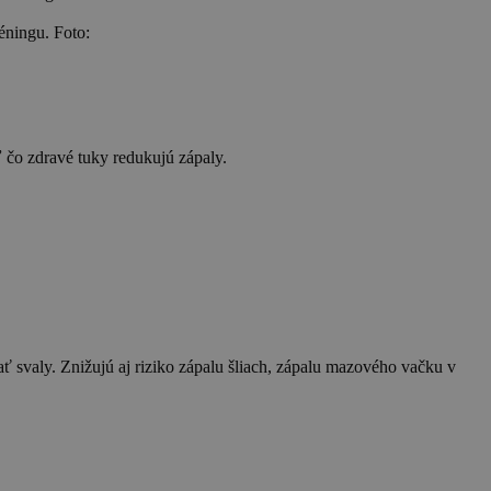
éningu. Foto:
 čo zdravé tuky redukujú zápaly.
svaly. Znižujú aj riziko zápalu šliach, zápalu mazového vačku v