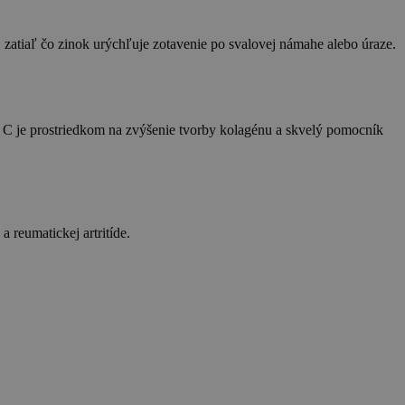
zatiaľ čo zinok urýchľuje zotavenie po svalovej námahe alebo úraze.
mín C je prostriedkom na zvýšenie tvorby kolagénu a skvelý pomocník
 reumatickej artritíde.