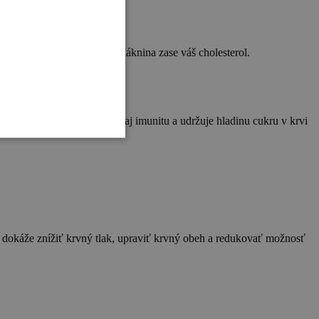
ĺk znižuje krvný tlak a vláknina zase váš cholesterol.
ových ochorení. Podporuje aj imunitu a udržuje hladinu cukru v krvi
me dokáže znížiť krvný tlak, upraviť krvný obeh a redukovať možnosť