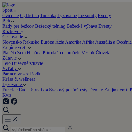
Šport
Cvičenie
Cyklistika
Turistika
Lyžovanie
Iné športy
Eventy
Beh
Rady pre bežcov
Bežecký tréning
Bežecká výbava
Eventy
Rozhovory
Cestovanie
Slovensko
Rakúsko
Európa
Ázia
Amerika
Afrika
Austrália a Oceánia
Zaujímavosti
Planéta Zem
História
Príroda
Technológie
Vesmír
Človek
Zdravie
Telo
Duševné zdravie
Vzťahy
Partneri & sex
Rodina
Krása & wellness
Lyžovanie
Freeride
Ľudia
Strediská
Svetový pohár
Testy
Tréning
Zaujímavosti
P
Kvíz