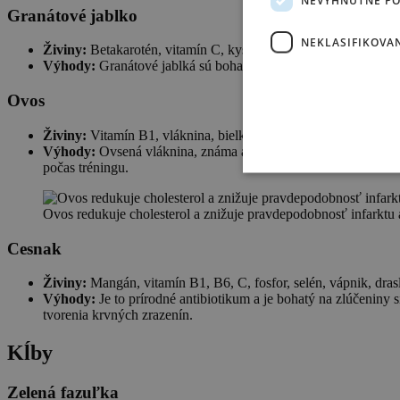
Granátové jablko
NEKLASIFIKOVA
Živiny:
Betakarotén, vitamín C, kyselina listová, vláknina, kyse
Výhody:
Granátové jablká sú bohaté na polyfenoly – účinné lá
Ovos
Živiny:
Vitamín B1, vláknina, bielkoviny, mangán, selén, horčík
Výhody:
Ovsená vláknina, známa ako betaglukán, tiež excelent
počas tréningu.
Ovos redukuje cholesterol a znižuje pravdepodobnosť infarktu 
Cesnak
Živiny:
Mangán, vitamín B1, B6, C, fosfor, selén, vápnik, dras
Výhody:
Je to prírodné antibiotikum a je bohatý na zlúčeniny 
tvorenia krvných zrazenín.
Kĺby
Zelená fazuľka