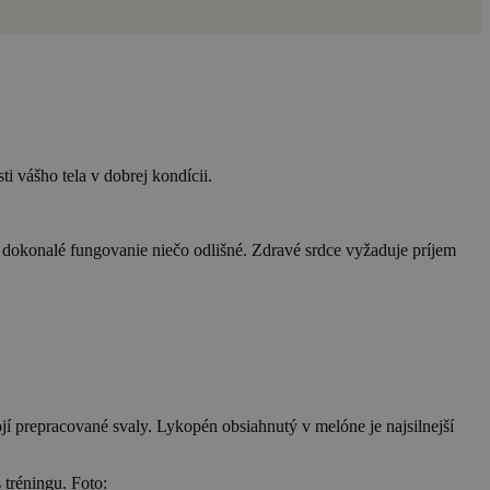
i vášho tela v dobrej kondícii.
a dokonalé fungovanie niečo odlišné. Zdravé srdce vyžaduje príjem
ojí prepracované svaly. Lykopén obsiahnutý v melóne je najsilnejší