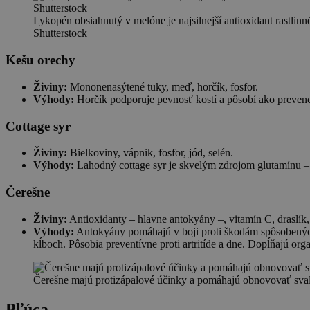
Lykopén obsiahnutý v melóne je najsilnejší antioxidant rastlin
Shutterstock
Kešu orechy
Živiny:
Mononenasýtené tuky, meď, horčík, fosfor.
Výhody:
Horčík podporuje pevnosť kostí a pôsobí ako prevenc
Cottage syr
Živiny:
Bielkoviny, vápnik, fosfor, jód, selén.
Výhody:
Lahodný cottage syr je skvelým zdrojom glutamínu – 
Čerešne
Živiny:
Antioxidanty – hlavne antokyány –, vitamín C, draslík,
Výhody:
Antokyány pomáhajú v boji proti škodám spôsobených
kĺboch. Pôsobia preventívne proti artritíde a dne. Dopĺňajú org
Čerešne majú protizápalové účinky a pomáhajú obnovovať svaly
Pľúca