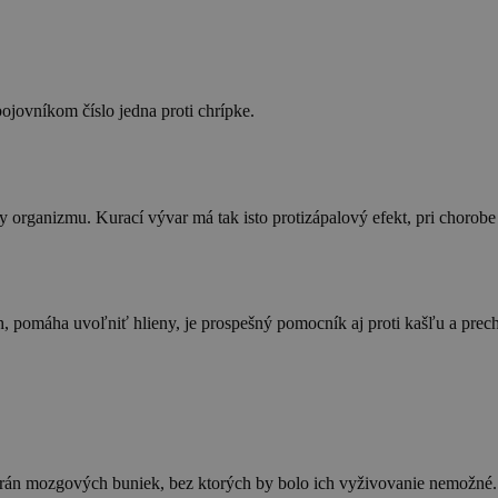
jovníkom číslo jedna proti chrípke.
organizmu. Kurací vývar má tak isto protizápalový efekt, pri chorobe r
, pomáha uvoľniť hlieny, je prospešný pomocník aj proti kašľu a prech
brán mozgových buniek, bez ktorých by bolo ich vyživovanie nemožné.