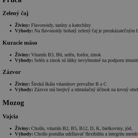
Zelený čaj
Živiny:
Flavonoidy, taníny a katechíny
Výhody:
Na flavonoidy bohatý zelený čaj je preukázateľným bo
Kuracie mäso
Živiny:
Vitamín B3, B6, selén, fosfor, zinok
Výhody:
Selén a zinok sú látky nevyhnutné na podporu imunity 
Zázvor
Živiny:
Široká škála vitamínov prevažne B a C
Výhody:
Zázvor má hrejivý a stimulačný účinok na krvný obeh
Mozog
Vajcia
Živiny:
Cholín, vitamín B2, B5, B12, D, K, bielkoviny, jód.
Výhody:
Cholín pomáha udržiavať flexibilitu a integritu mem