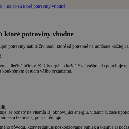
i – na čo sú ktoré potraviny vhodné
sú ktoré potraviny vhodné
ť potraviny nabité živinami, ktoré sú potrebné na udržanie každej čast
ívne a liečivé účinky. Každý orgán a každá časť vášho tela potrebuje n
eru konkrétnym častiam vášho organizmu.
lík.
atuje. Je bohatý na vitamín B, obnovujúci energiu, vitamín C zase upok
uniek a tkaniva aj počas tréningu.