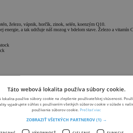
otén, železo, vápnik, horčík, zinok, selén, koenzým Q10.
 energie, a tak udržuje náš mozog v bdelom stave. Železo a vitamín C
ock
Táto webová lokalita používa súbory cookie.
detoxikácii organizmu a znižuje cholesterol. Antioxidanty a vitamín C z
 lokalita používa súbory cookie na zlepšenie používateľskej skúsenosti. Použ
ality vyjadrujete súhlas s používaním všetkých súborov cookie v súlade s naš
používania súborov cookie.
Prečítať viac
angán, vláknina, draslík.
ZOBRAZIŤ VŠETKÝCH PARTNEROV
(1) →
– aminokyseliny, ktorá vo vyššom množstve ohrozuje kardiovaskulárny s
OTREBNÉ
VÝKONNOSŤ
CIELENIE
FUNKCIE