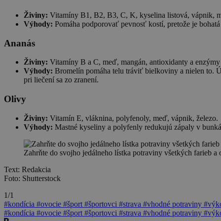
Živiny:
Vitamíny B1, B2, B3, C, K, kyselina listová, vápnik, m
Výhody:
Pomáha podporovať pevnosť kostí, pretože je bohatá 
Ananás
Živiny:
Vitamíny B a C, meď, mangán, antioxidanty a enzýmy 
Výhody:
Bromelín pomáha telu tráviť bielkoviny a nielen to. Ú
pri liečení sa zo zranení.
Olivy
Živiny:
Vitamín E, vláknina, polyfenoly, meď, vápnik, železo.
Výhody:
Mastné kyseliny a polyfenly redukujú zápaly v bunkách 
Zahrňte do svojho jedálneho lístka potraviny všetkých farieb a o
Text: Redakcia
Foto: Shutterstock
1/1
#kondícia
#ovocie
#šport
#športovci
#strava
#vhodné potraviny
#výk
#kondícia
#ovocie
#šport
#športovci
#strava
#vhodné potraviny
#výk