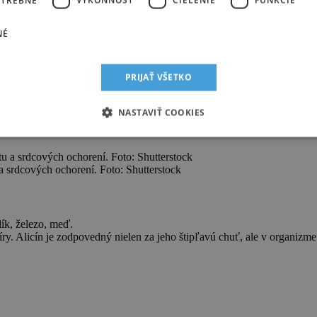
NÉ
lina ellagová, draslík.
tky pomáhajúce predchádzať poškodeniam srdca. Šťava z granátových jab
PRIJAŤ VŠETKO
, fosfor.
NASTAVIŤ COOKIES
ne redukuje cholesterol a tým znižuje pravdepodobnosť infarktu a srdc
a srdcových ochorení. Foto: Shutterstock
lík, železo, meď.
síry. Alicín je zodpovedný nielen za jeho štipľavú chuť, ale v organiz